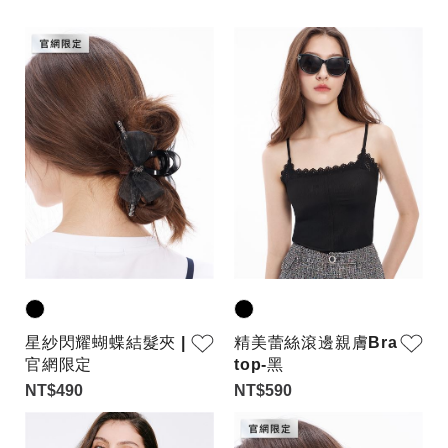
星紗閃耀蝴蝶結髮夾 |
精美蕾絲滾邊親膚Bra
官網限定
top-黑
NT$490
NT$590