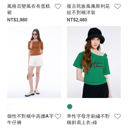
風格百變風衣布蛋糕
復古民族風佩斯利花
裙
紋不對稱洋裝
NT$1,980
NT$2,480
個性不對稱中高腰A字
率性字母牙刷繡不對
牛仔褲
稱斜肩上衣-綠