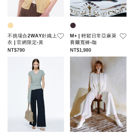
不挑場合2WAY針織上
M+ | 輕鬆日常亞麻萊
衣 | 官網限定-黃
賽爾寬褲-咖
NT$790
NT$1,980