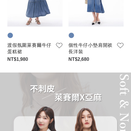
渡假氛圍萊賽爾牛仔
個性牛仔小墊肩開衩
蛋糕裙
長洋裝
NT$1,980
NT$2,680