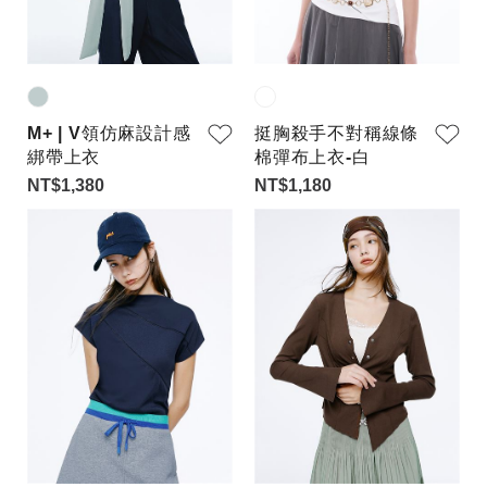
M+ | V領仿麻設計感
挺胸殺手不對稱線條
綁帶上衣
棉彈布上衣-白
NT$1,380
NT$1,180