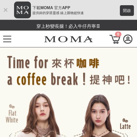
✨穿對瞬間顯白！必買初秋流行色
×
下載MOMA 官方APP
開啟
提供妳的穿搭靈感 線上購物超快速
穿上秒變長腿！必入牛仔丹寧👖
100％詢問💃網美人氣款跟著買...
0
勿錯過💥熱銷絕版品最後釋出 ...
溫柔系針織☁️也能高級又顯瘦
功能選單
M Plus AW 形象 與時間共存
熱門主題
每週新品
上身系列
下著系列