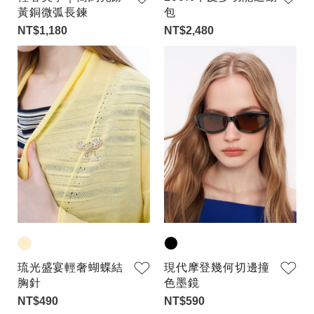
黃銅微弧長鍊
包
NT$1,180
NT$2,480
琉光盛宴輕奢蝴蝶結
現代摩登幾何切邊撞
胸針
色墨鏡
NT$490
NT$590