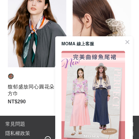
MOMA 線上客服
馥郁盛放同心圓花朵
法式波點透紗蝴蝶結
方巾
髮夾 | 官網限定
NT$290
NT$290
常見問題
購物須知
隱私權政策
全站商品分類