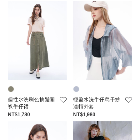
個性水洗刷色抽鬚開
輕盈水洗牛仔烏干紗
衩牛仔裙
連帽外套
NT$1,780
NT$1,980