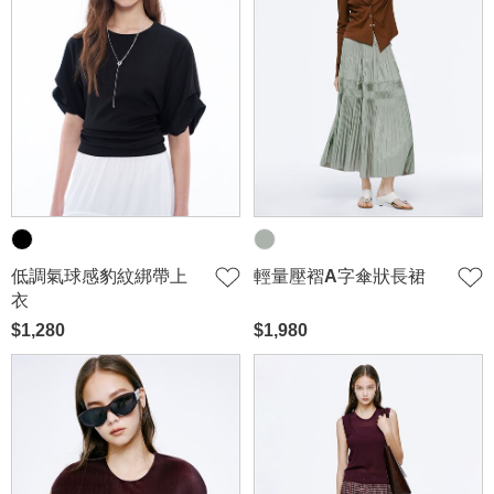
低調氣球感豹紋綁帶上
輕量壓褶A字傘狀長裙
衣
$1,280
$1,980