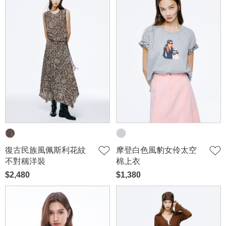
復古民族風佩斯利花紋
摩登白色風豹女伶太空
不對稱洋裝
棉上衣
$2,480
$1,380