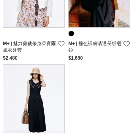
M+ | 魅力剪裁修身萊賽爾
M+ | 撞色裸膚清透長版襯
風衣外套
衫
$2,480
$1,680