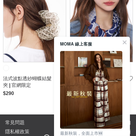
MOMA 線上客服
法式波點透紗蝴蝶結髮
千鳥交織藍調玫瑰印花
夾 | 官網限定
方巾
$290
$290
常見問題
購物須知
隱私權政策
全站商品分類
最新秋裝，全面上市🆕