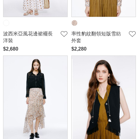
波西米亞風花邊裙襬長
率性豹紋翻領短版雪紡
洋裝
外套
$2,680
$2,280