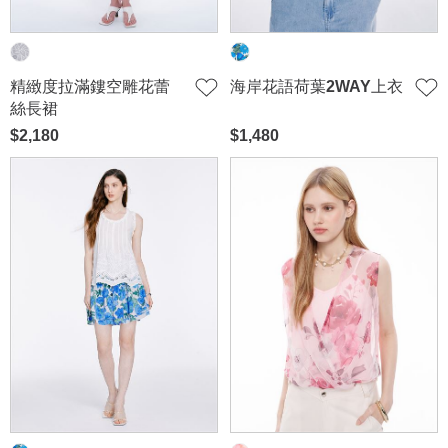
精緻度拉滿鏤空雕花蕾
海岸花語荷葉2WAY上衣
絲長裙
$2,180
$1,480