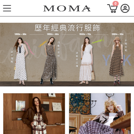
0
功能選單
M Plus AW 形象 與時間共存
熱門主題
每週新品
上身系列
下著系列
連身系列
百搭配件