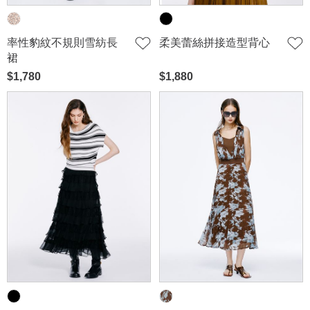
率性豹紋不規則雪紡長
柔美蕾絲拼接造型背心
裙
$1,780
$1,880