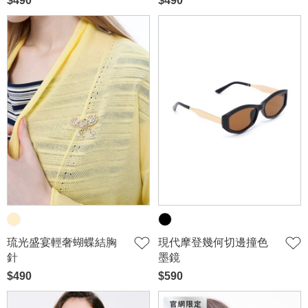
$490
$490
琉光盛宴輕奢蝴蝶結胸
現代摩登幾何切邊撞色
針
墨鏡
$490
$590