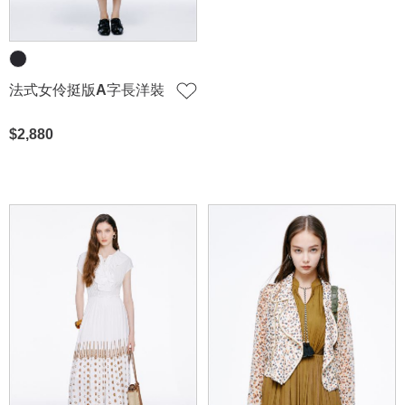
法式女伶挺版A字長洋裝
$2,880