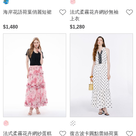
海岸花語荷葉俏麗短裙
法式柔霧花卉網紗無袖
上衣
$1,480
$1,280
法式柔霧花卉網紗蛋糕
復古波卡圓點蕾絲荷葉