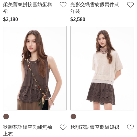
柔美蕾絲拼接雪紡蛋糕
光影交織雪紡假兩件式
裙
洋裝
$2,180
$2,580
秋韻花語鏤空刺繡無袖
秋韻花語鏤空刺繡短裙
上衣