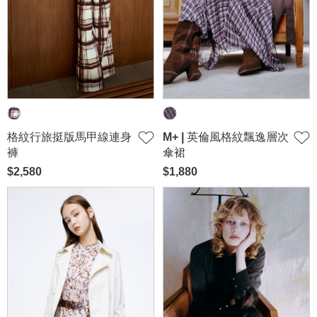
穿搭美學
關於MOMA
網站須知與政策
格紋行旅挺版馬甲線連身
M+ | 英倫風格紋飄逸層次
褲
傘裙
$2,580
$1,880