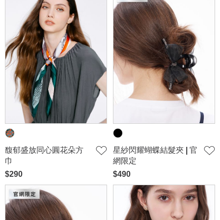
馥郁盛放同心圓花朵方
星紗閃耀蝴蝶結髮夾 | 官
巾
網限定
$290
$490