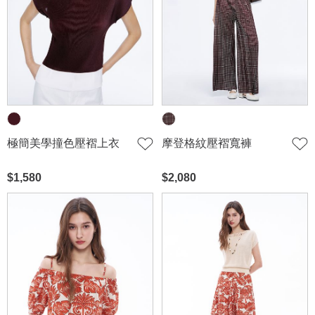
極簡美學撞色壓褶上衣
摩登格紋壓褶寬褲
$1,580
$2,080