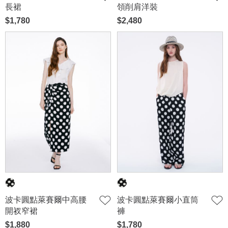
長裙
領削肩洋裝
$1,780
$2,480
波卡圓點萊賽爾中高腰
波卡圓點萊賽爾小直筒
開衩窄裙
褲
$1,880
$1,780