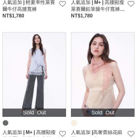
人氣追加 | 輕夏率性萊賽
人氣追加 | M+ | 高腰顯瘦
爾牛仔高腰寬褲
萊賽爾鉛筆腿牛仔寬褲-
NT$
1,780
白
NT$
1,780
Sold Out
Sold Out
人氣追加 | M+ | 高腰顯瘦
人氣追加 |高奢蕾絲花緞