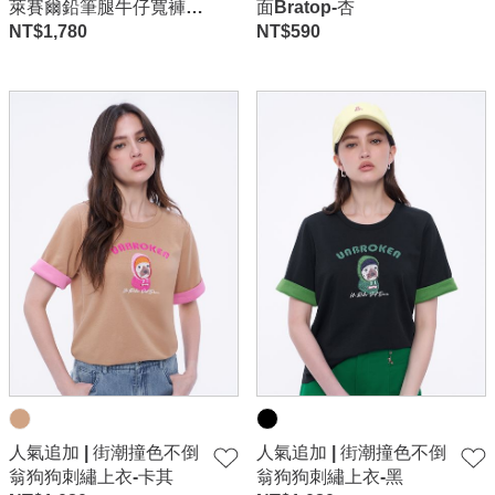
萊賽爾鉛筆腿牛仔寬褲-
面Bratop-杏
灰
NT$
1,780
NT$
590
人氣追加 | 街潮撞色不倒
人氣追加 | 街潮撞色不倒
翁狗狗刺繡上衣-卡其
翁狗狗刺繡上衣-黑