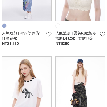
人氣追加 | 街頭塗鴉仿牛
人氣追加 | 柔美細緻波浪
仔壓褶裙
蕾絲Bratop | 官網限定
NT$
1,880
NT$
390