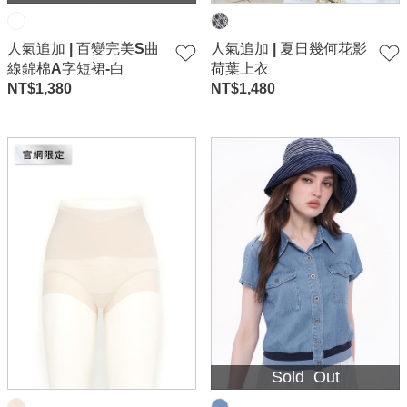
人氣追加 | 百變完美S曲
人氣追加 | 夏日幾何花影
線錦棉A字短裙-白
荷葉上衣
NT$
1,380
NT$
1,480
Sold Out