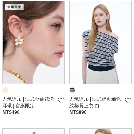
人氣追加 | 法式金邊花漾
人氣追加 | 法式經典細條
耳環 | 官網限定
紋棉質上衣-白
NT$
490
NT$
890