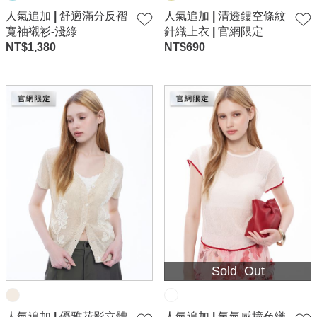
人氣追加 | 舒適滿分反褶
人氣追加 | 清透鏤空條紋
寬袖襯衫-淺綠
針織上衣 | 官網限定
NT$
1,380
NT$
690
Sold Out
人氣追加 | 優雅花影立體
人氣追加 | 氧氣感撞色織