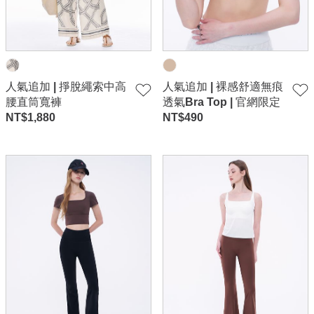
人氣追加 | 掙脫繩索中高
人氣追加 | 裸感舒適無痕
腰直筒寬褲
透氣Bra Top | 官網限定
NT$
1,880
NT$
490