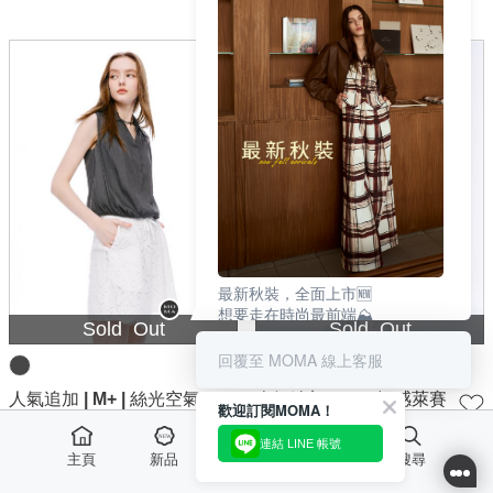
最新秋裝，全面上市🆕
想要走在時尚最前端⛰️
Sold Out
Sold Out
必須搶先一個季別選購🛍️
這樣在秋季來臨，立馬出彩🌟
回覆至 MOMA 線上客服
| SEE MORE✨ |
人氣追加 | M+ | 絲光空氣
人氣追加 | M+ | 輕感萊賽
歡迎訂閱MOMA！
感立體抓褶V領上衣-深灰
爾棉質牛仔五分寬褲
連結 LINE 帳號
NT$
1,480
NT$
1,680
主頁
新品
最愛
活動
搜尋