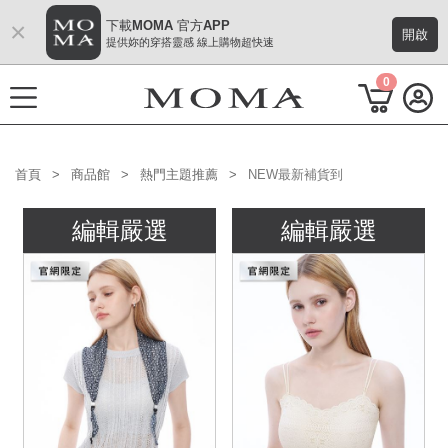
×
下載MOMA 官方APP
開啟
提供妳的穿搭靈感 線上購物超快速
0
首頁
商品館
熱門主題推薦
NEW最新補貨到
功能選單
編輯嚴選
編輯嚴選
M Plus AW 形象 與時間共存
熱門主題
每週新品
上身系列
下著系列