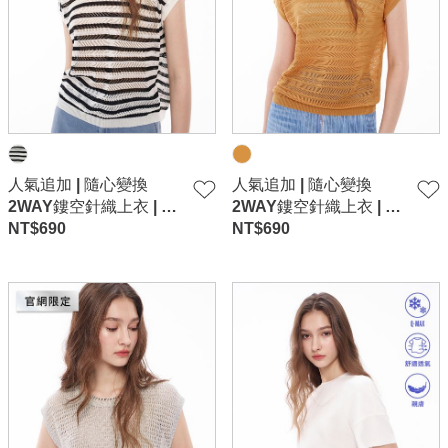
人氣追加 | 隨心變換
人氣追加 | 隨心變換
2WAY鏤空針織上衣 | 官
2WAY鏤空針織上衣 | 官
網限定-白
NT$
690
網限定-橘
NT$
690