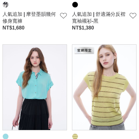
人氣追加 | 摩登墨韻幾何
人氣追加 | 舒適滿分反褶
修身寬褲
寬袖襯衫-黑
NT$
1,680
NT$
1,380