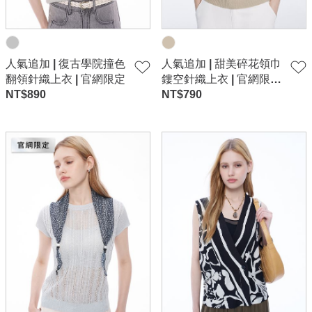
人氣追加 | 復古學院撞色
人氣追加 | 甜美碎花領巾
翻領針織上衣 | 官網限定
鏤空針織上衣 | 官網限
NT$
890
定-卡其
NT$
790