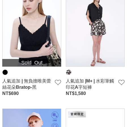
Sold Out
人氣追加 | 無負擔唯美蕾
人氣追加 |M+ | 水彩筆觸
絲花朵Bratop-黑
印花A字短褲
NT$
690
NT$
1,580