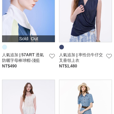
Sold Out
人氣追加 | 57ART 透氣
人氣追加 | 率性仿牛仔交
防曬字母棒球帽-淺藍
叉垂領上衣
NT$
490
NT$
1,480