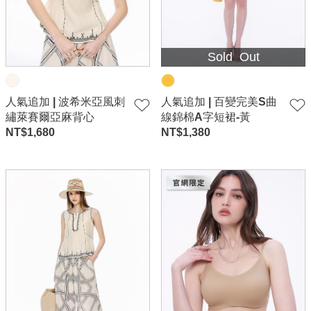
Sold Out
人氣追加 | 波希米亞風刺
人氣追加 | 百變完美S曲
繡萊賽爾亞麻背心
線錦棉A字短裙-黃
NT$
1,680
NT$
1,380