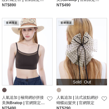
藍
NT$
890
卡其
NT$
490
Sold Out
人氣追加 | 極簡網紗拼接
人氣追加 | 法式波點網紗
美胸Bratop | 官網限定-
蝴蝶結髮夾 | 官網限定
咖啡
NT$
490
NT$
290