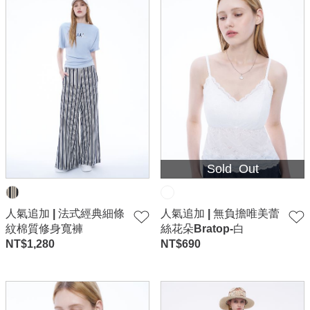
Sold Out
人氣追加 | 法式經典細條
人氣追加 | 無負擔唯美蕾
紋棉質修身寬褲
絲花朵Bratop-白
NT$
1,280
NT$
690