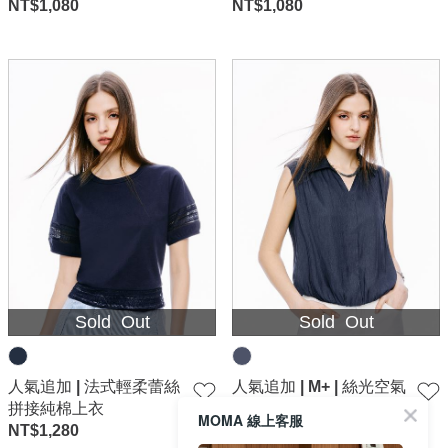
NT$
1,080
NT$
1,080
Sold Out
Sold Out
人氣追加 | 法式輕柔蕾絲
人氣追加 | M+ | 絲光空氣
拼接純棉上衣
感立體抓褶V領上衣-深藍
MOMA 線上客服
NT$
1,280
NT$
1,480