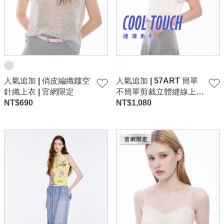
人氣追加 | 俏皮編織鏤空
人氣追加 | 57ART 簡單
針織上衣 | 官網限定
不簡單剪裁立體縫線上
NT$
690
衣-白
NT$
1,080