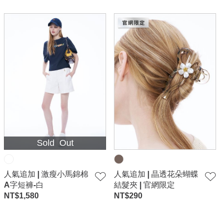
Sold Out
人氣追加 | 激瘦小馬錦棉
人氣追加 | 晶透花朵蝴蝶
A字短褲-白
結髮夾 | 官網限定
NT$
1,580
NT$
290