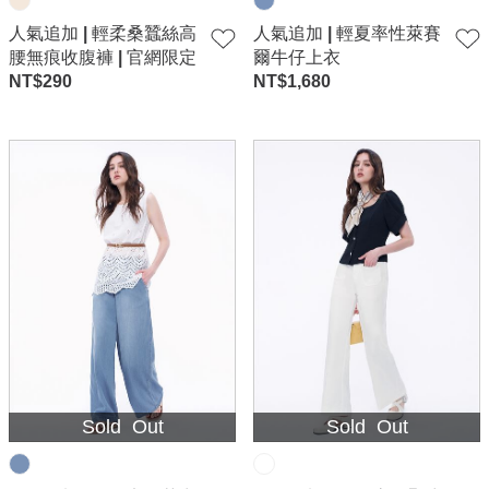
人氣追加 | 輕柔桑蠶絲高
人氣追加 | 輕夏率性萊賽
腰無痕收腹褲 | 官網限定
爾牛仔上衣
NT$
290
NT$
1,680
Sold Out
Sold Out