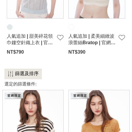
連身系列
百搭配件
穿搭美學
人氣追加 | 甜美碎花領
人氣追加 | 柔美細緻波
關於MOMA
巾鏤空針織上衣 | 官網
浪蕾絲Bratop | 官網限
限定-淺藍
定
網站須知與政策
NT$790
NT$390
篩選及排序
選定的篩選條件: