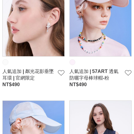
人氣追加 | 粼光花影垂墜
人氣追加 | 57ART 透氣
耳環 | 官網限定
防曬字母棒球帽-粉
NT$
490
NT$
490