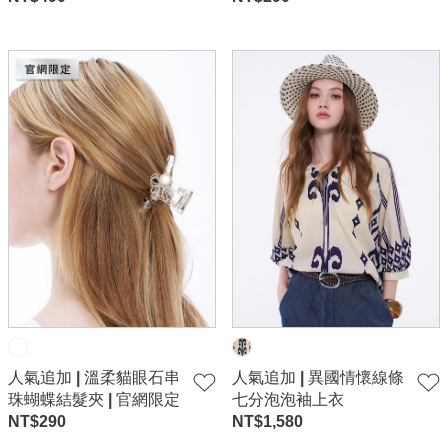
人氣追加 | 溫柔貓眼石串
人氣追加 | 異國情懷線條
珠蝴蝶結髮夾 | 官網限定
七分泡泡袖上衣
NT$
290
NT$
1,580