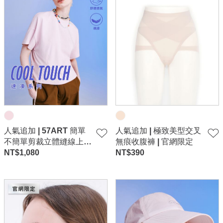
人氣追加 | 57ART 簡單
人氣追加 | 極致美型交叉
不簡單剪裁立體縫線上
無痕收腹褲 | 官網限定
衣-粉
NT$
1,080
NT$
390