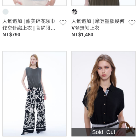
人氣追加 | 甜美碎花領巾
人氣追加 | 摩登墨韻幾何
鏤空針織上衣 | 官網限
V領無袖上衣
定-淺藍
NT$
790
NT$
1,480
Sold Out