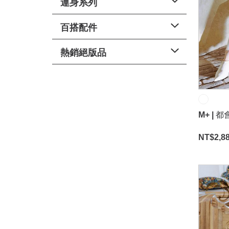
連身系列
穿搭美學
百搭配件
關於MOMA
網站須知與政策
熱銷絕版品
M+ |
NT$
2,8