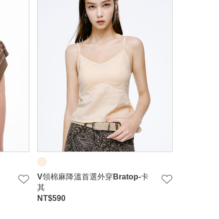
V領棉麻降溫首選外穿Bratop-卡
其
NT$
590