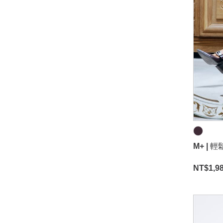
M+ |
NT$
1,9