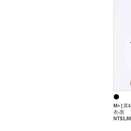
M+ |
衣-黑
NT$
1,8