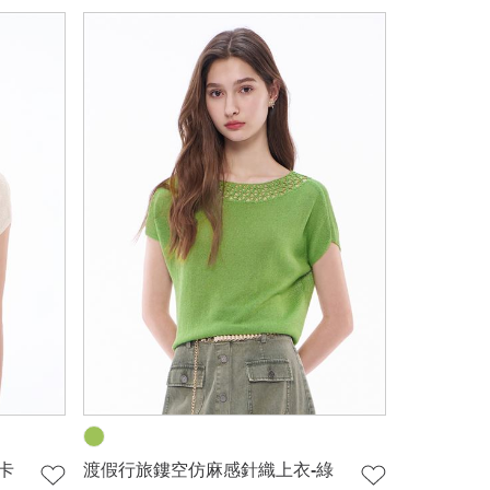
卡
渡假行旅鏤空仿麻感針織上衣-綠