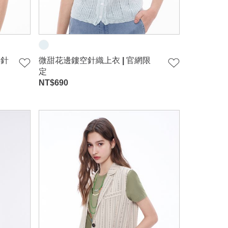
空針
微甜花邊鏤空針織上衣 | 官網限
定
NT$
690