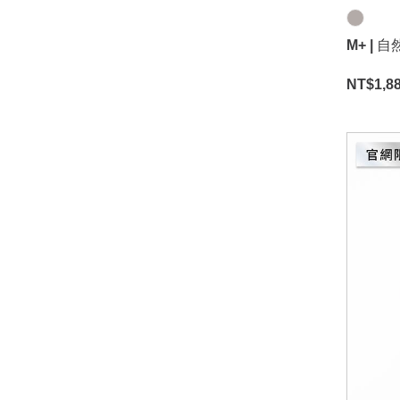
M+ |
NT$
1,8