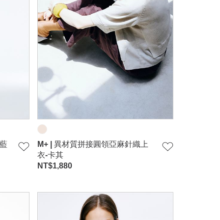
-藍
M+ | 異材質拼接圓領亞麻針織上
衣-卡其
NT$
1,880