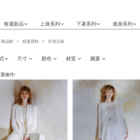
每週新品
上身系列
下著系列
連身系列
商品館
精選質料
舒適亞麻
式
尺寸
顏色
材質
圖案
選條件: