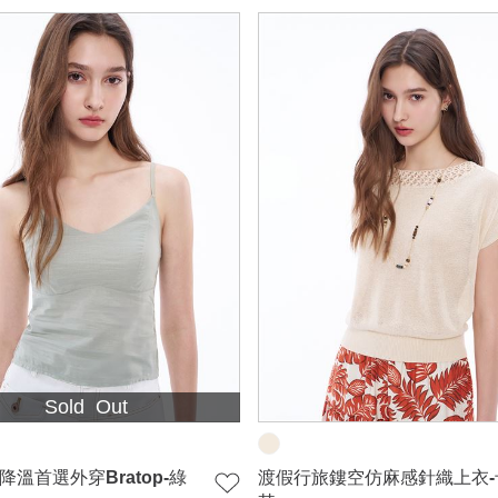
Sold Out
降溫首選外穿Bratop-綠
渡假行旅鏤空仿麻感針織上衣-