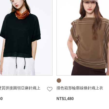
 異材質拼接圓領亞麻針織上
撞色箱形輪廓線條針織上衣
80
NT$
1,480