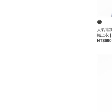
人氣追加
織上衣 |
NT$
690