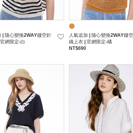
 | 隨心變換2WAY鏤空針
人氣追加 | 隨心變換2WAY鏤
 官網限定-白
織上衣 | 官網限定-橘
NT$
690