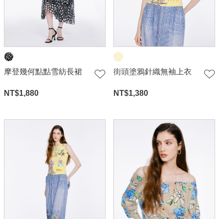
摩登幾何點點雪紡長裙
街頭塗鴉針織無袖上衣
NT$
1,880
NT$
1,380