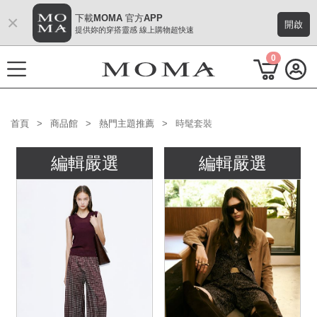
×
下載MOMA 官方APP
開啟
提供妳的穿搭靈感 線上購物超快速
0
首頁
商品館
熱門主題推薦
時髦套裝
功能選單
編輯嚴選
編輯嚴選
2026秋季形象 Mode 風格
熱門主題
每週新品
上身系列
下著系列