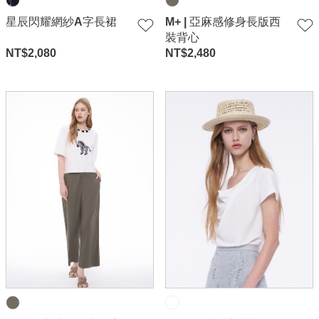
星辰閃耀網紗A字長裙
M+ | 亞麻感修身長版西
裝背心
NT$
2,080
NT$
2,480