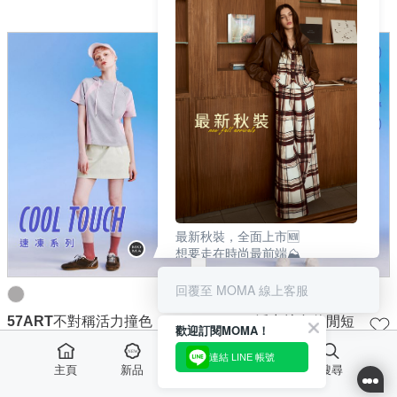
最新秋裝，全面上市🆕
想要走在時尚最前端⛰️
必須搶先一個季別選購🛍️
這樣在秋季來臨，立馬出彩🌟
回覆至 MOMA 線上客服
| SEE MORE✨ |
57ART不對稱活力撞色
57ART 活力撞色休閒短
歡迎訂閱MOMA！
連帽休閒上衣
褲
連結 LINE 帳號
NT$
1,380
NT$
1,480
主頁
新品
最愛
活動
搜尋