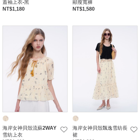
蓋袖上衣-黑
顯瘦寬褲
NT$
1,180
NT$
1,580
海岸女神貝殼流蘇2WAY
海岸女神貝殼飄逸雪紡長
雪紡上衣
裙