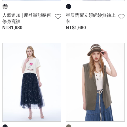
人氣追加 | 摩登墨韻幾何
星辰閃耀立領網紗無袖上
修身寬褲
衣
NT$
1,680
NT$
1,680