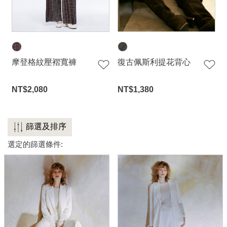
連身系列
百搭配件
穿搭美學
摩登格紋壓褶寬褲
復古佩斯利提花背心
關於MOMA
網站須知與政策
NT$2,080
NT$1,380
篩選及排序
選定的篩選條件: