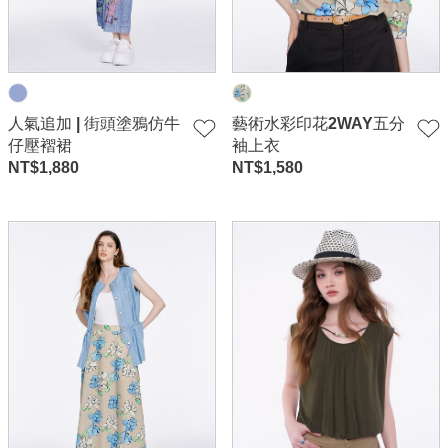
人氣追加 | 街頭塗鴉仿牛
藝術水彩印花2WAY五分
仔壓褶裙
袖上衣
NT$
1,880
NT$
1,580