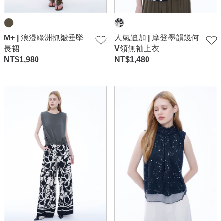
M+ | 浪漫綠洲抓皺垂墜
人氣追加 | 摩登墨韻幾何
長裙
V領無袖上衣
NT$
1,980
NT$
1,480