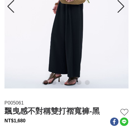
連身系列
百搭配件
穿搭美學
關於MOMA
網站須知與政策
P005061
飄曳感不對稱雙打褶寬褲-黑
NT$
1,680