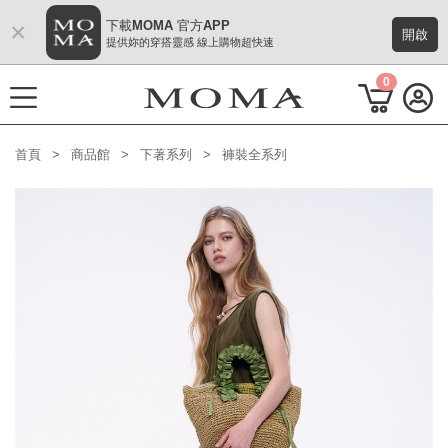
×
下載MOMA 官方APP
開啟
提供妳的穿搭靈感 線上購物超快速
0
首頁
商品館
下著系列
褲裝全系列
功能選單
M Plus AW 形象 與時間共存
熱門主題
每週新品
上身系列
下著系列