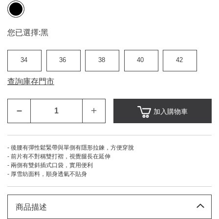
您已選擇:
黑
34
36
38
40
42
查詢庫存門市
–
＋
加入購物車
- 後腰有彈性鬆緊帶與單側有隱形拉鍊，方便穿脫
- 前片有不對稱雙打褶，視覺腿長在延伸
- 兩側有雙斜插式口袋，實用便利
- 厚雪紡面料，順身透氣不貼身
商品描述