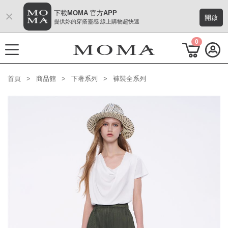
×
下載MOMA 官方APP
開啟
提供妳的穿搭靈感 線上購物超快速
0
首頁
商品館
下著系列
褲裝全系列
功能選單
M Plus AW 形象 與時間共存
熱門主題
每週新品
上身系列
下著系列