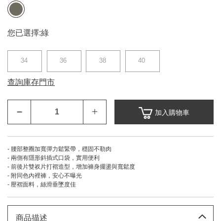
您已選擇:
綠
34
36
38
40
查詢庫存門市
–
＋
加入購物車
- 腰部整圈加寬彈力鬆緊帶，穩固不勒肉
- 兩側有隱形斜插式口袋，實用便利
- 前後片雙衩片打褶造型，增加褲身擺盪與寬鬆度
- 附同色內裡褲，安心不曝光
- 壓褶面料，絲滑垂墜度佳
商品描述