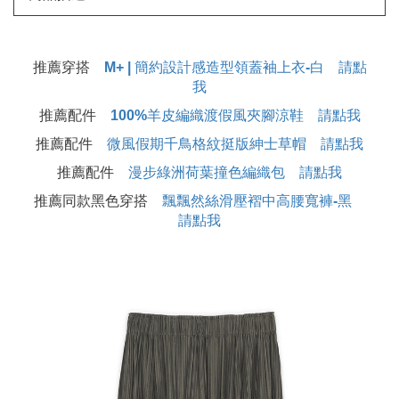
推薦穿搭
M+ | 簡約設計感造型領蓋袖上衣-白 請點
我
推薦配件
100%羊皮編織渡假風夾腳涼鞋 請點我
推薦配件
微風假期千鳥格紋挺版紳士草帽 請點我
推薦配件
漫步綠洲荷葉撞色編織包 請點我
推薦同款黑色穿搭
飄飄然絲滑壓褶中高腰寬褲-黑
請點我