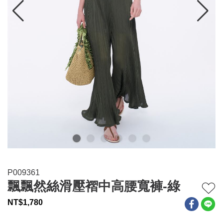
連身系列
百搭配件
穿搭美學
關於MOMA
網站須知與政策
P009361
飄飄然絲滑壓褶中高腰寬褲-綠
NT$
1,780