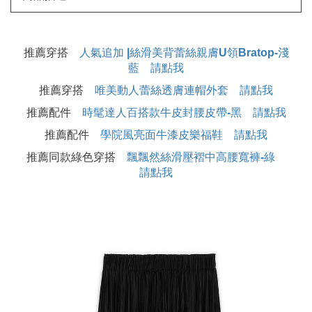
推薦穿搭
人氣追加 |絲滑美背蕾絲親膚U領Bratop-淺
藍 請點我
推薦穿搭
唯美動人蕾絲透膚連帽外套 請點我
推薦配件
時髦達人百搭款牛皮封腰皮帶-黑 請點我
推薦配件
學院風亮面牛漆皮樂福鞋 請點我
推薦同款綠色穿搭
飄飄然絲滑壓褶中高腰寬褲-綠
請點我