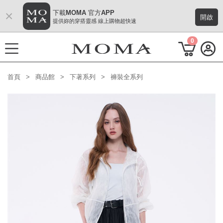
×
下載MOMA 官方APP
開啟
提供妳的穿搭靈感 線上購物超快速
0
首頁
商品館
下著系列
褲裝全系列
功能選單
M Plus AW 形象 與時間共存
熱門主題
每週新品
上身系列
下著系列