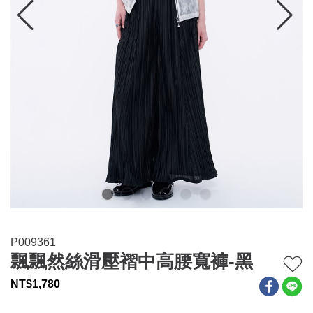
連身系列
百搭配件
穿搭美學
關於MOMA
網站須知與政策
P009361
飄飄然絲滑壓褶中高腰寬褲-黑
NT$
1,780