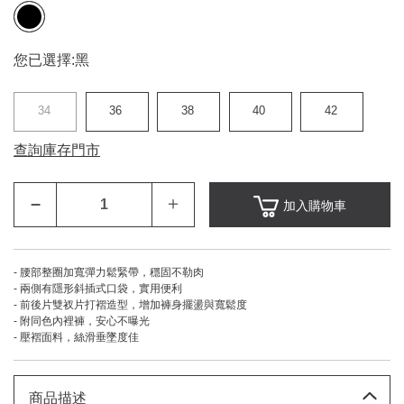
您已選擇:
黑
34
36
38
40
42
查詢庫存門市
–
＋
加入購物車
- 腰部整圈加寬彈力鬆緊帶，穩固不勒肉
- 兩側有隱形斜插式口袋，實用便利
- 前後片雙衩片打褶造型，增加褲身擺盪與寬鬆度
- 附同色內裡褲，安心不曝光
- 壓褶面料，絲滑垂墜度佳
商品描述