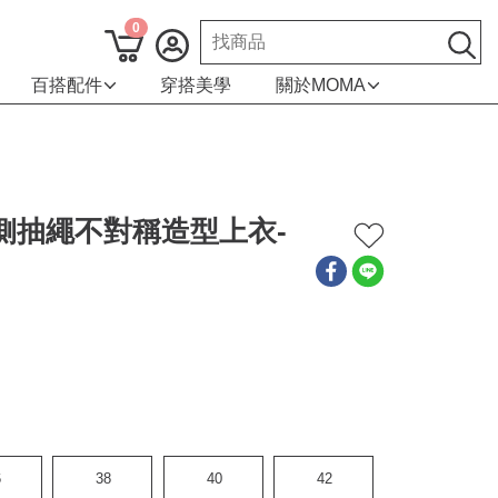
0
百搭配件
穿搭美學
關於MOMA
感側抽繩不對稱造型上衣-
6
38
40
42