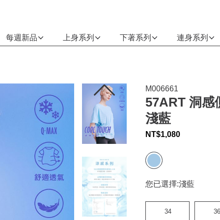
每週新品
上身系列
下著系列
連身系列
M006661
57ART 洞
淺藍
NT$
1,080
您已選擇:
淺藍
34
3