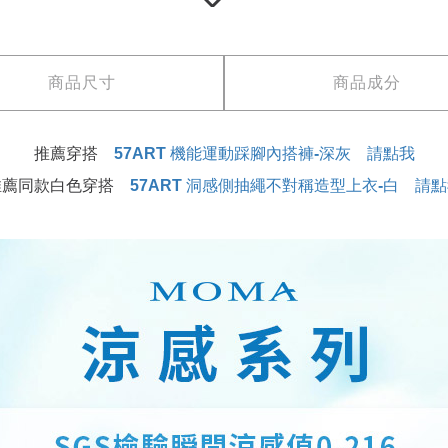
商品尺寸
商品成分
推薦穿搭
57ART 機能運動踩腳內搭褲-深灰 請點我
推薦同款白色穿搭
57ART 洞感側抽繩不對稱造型上衣-白 請