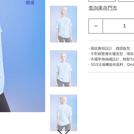
查詢庫存門市
–
- 羅紋圓領設計，穩固版型
- 不對稱雙層衣襬造型，增
- 衣襬單側抽繩設計，輕鬆
- SGS涼感機能布面料，Qmax