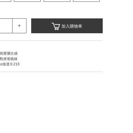
＋
加入購物車
添視覺層次感
勾勒身形曲線
值達:0.216