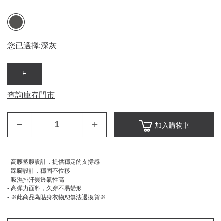
您已選擇:
深灰
F
查詢庫存門市
–
＋
加入購物車
- 高腰塑腹設計，提供穩定的支撐感
- 踩腳設計，穩固不位移
- 吸濕排汗與透氣性高
- 高彈力面料，久穿不易變形
- ※此商品為貼身衣物恕無法退換貨※