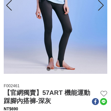
連身系列
百搭配件
穿搭美學
關於MOMA
網站須知與政策
F002461
【官網獨賣】57ART 機能運動
踩腳內搭褲-深灰
NT$
690