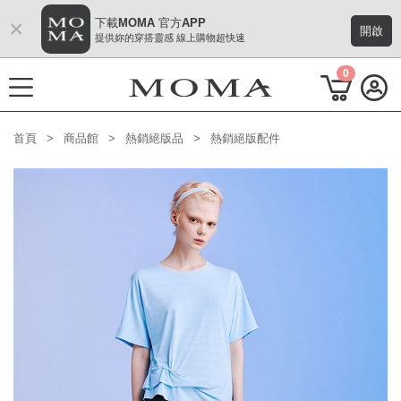
×
下載MOMA 官方APP
開啟
提供妳的穿搭靈感 線上購物超快速
0
首頁
商品館
熱銷絕版品
熱銷絕版配件
功能選單
M Plus AW 形象 與時間共存
熱門主題
每週新品
上身系列
下著系列