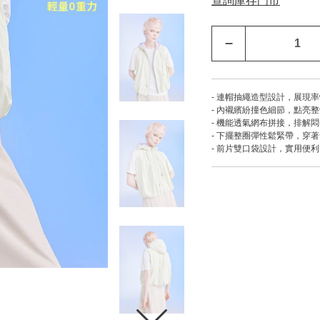
查詢庫存門市
–
- 連帽抽繩造型設計，展現
- 內襯繽紛撞色細節，點亮
- 機能透氣網布拼接，排解
- 下擺整圈彈性鬆緊帶，穿
- 前片雙口袋設計，實用便利