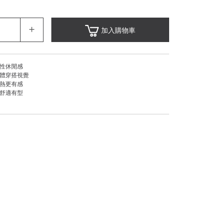
＋
加入購物車
率性休閒感
整體穿搭視覺
悶熱更有感
著舒適有型