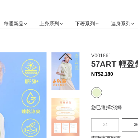
每週新品
上身系列
下著系列
連身系列
V001861
57ART 
NT$
2,180
您已選擇:
淺綠
34
3