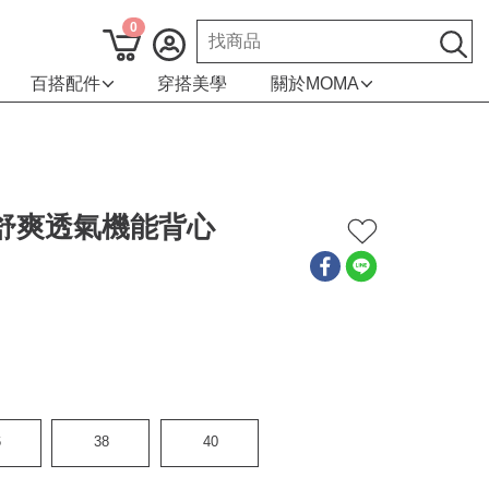
0
百搭配件
穿搭美學
關於MOMA
輕盈舒爽透氣機能背心
6
38
40