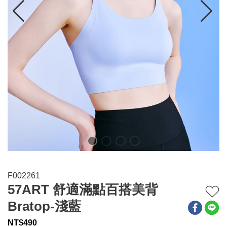
連身系列
百搭配件
穿搭美學
關於MOMA
網站須知與政策
F002261
57ART 舒適滿點百搭美背
Bratop-淺藍
NT$
490