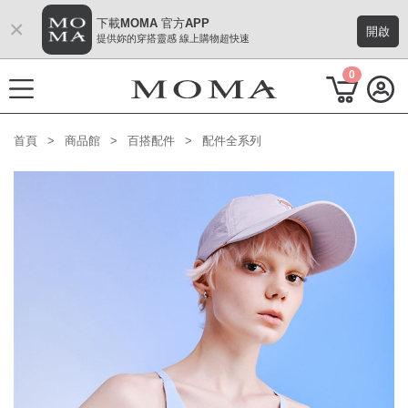
×
下載MOMA 官方APP
開啟
提供妳的穿搭靈感 線上購物超快速
0
首頁
商品館
百搭配件
配件全系列
功能選單
M Plus AW 形象 與時間共存
熱門主題
每週新品
上身系列
下著系列