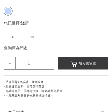
您已選擇:
淺藍
36
38
查詢庫存門市
–
＋
加入購物車
- 透膚美背Y字設計，修飾線條
- 親膚透氣面料，日常穿撘首選
- 可調節肩帶，罩杯可拆換，輕鬆調整更貼合
- ※此商品為貼身衣物恕無法退換貨※