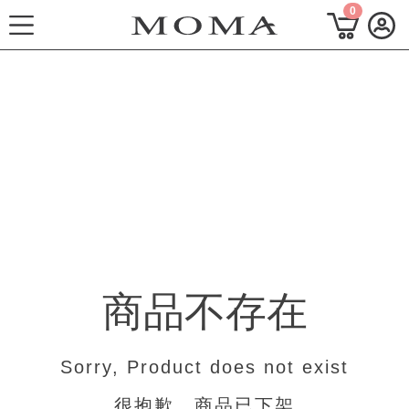
0
功能選單
M Plus AW 形象 與時間共存
熱門主題
每週新品
上身系列
商品不存在
下著系列
連身系列
Sorry, Product does not exist
百搭配件
很抱歉，商品已下架