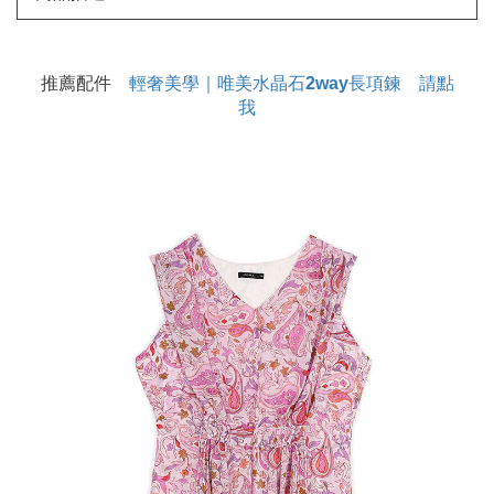
推薦配件
輕奢美學｜唯美水晶石2way長項鍊 請點
我