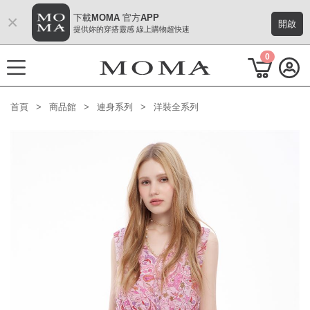
×
下載MOMA 官方APP
開啟
提供妳的穿搭靈感 線上購物超快速
0
首頁
商品館
連身系列
洋裝全系列
功能選單
M Plus AW 形象 與時間共存
熱門主題
每週新品
上身系列
下著系列