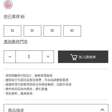
您已選擇:
粉
34
36
38
40
查詢庫存門市
–
＋
加入購物車
- 肩部褶皺與V領設計，修飾肩寬臉形
- 腰部前片可調式花形珍珠墜，可自由調整鬆緊度
- 後腰有彈力鬆緊帶與前片內裡有胸褶，活動不拘束
- 整件有同花布內裡布，夢幻童趣
- 雪紡面料，飄曳唯美
商品描述