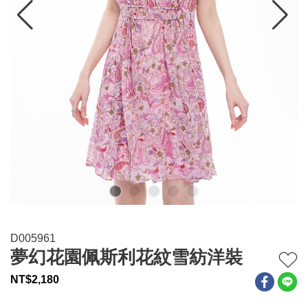
連身系列
百搭配件
穿搭美學
關於MOMA
網站須知與政策
D005961
夢幻花園佩斯利花紋雪紡洋裝
NT$
2,180