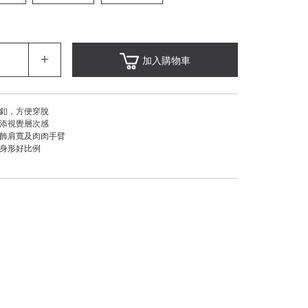
＋
加入購物車
排釦，方便穿脫
增添視覺層次感
修飾肩寬及肉肉手臂
勒身形好比例