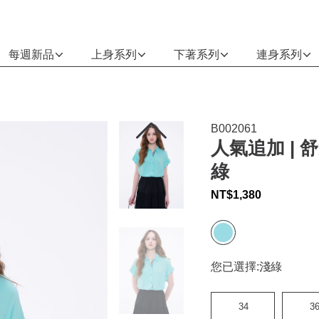
每週新品
上身系列
下著系列
連身系列
B002061
人氣追加 |
綠
NT$
1,380
您已選擇:
淺綠
34
3