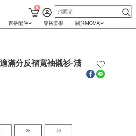
0
百搭配件
穿搭美學
關於MOMA
 舒適滿分反褶寬袖襯衫-淺
6
38
40