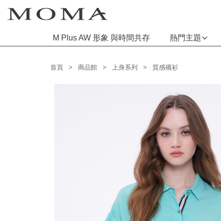
M Plus AW 形象 與時間共存
熱門主題
功能選單
首頁
商品館
上身系列
質感襯衫
M Plus AW 形象 與時間共存
熱門主題
每週新品
上身系列
下著系列
連身系列
百搭配件