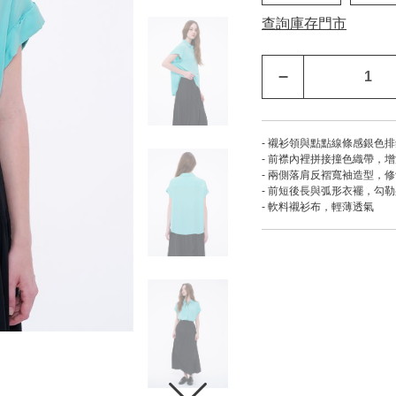
查詢庫存門市
–
- 襯衫領與點點線條感銀色
- 前襟內裡拼接撞色織帶，
- 兩側落肩反褶寬袖造型，
- 前短後長與弧形衣襬，勾
- 軟料襯衫布，輕薄透氣