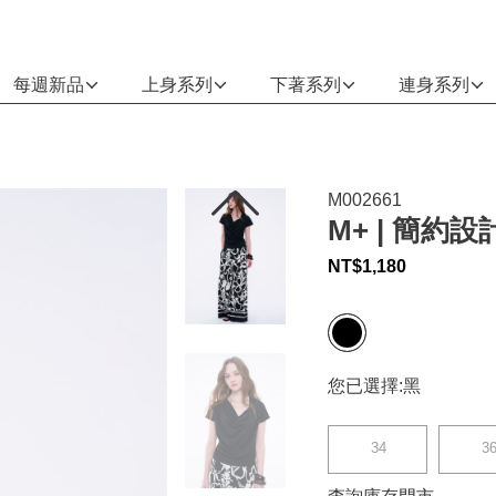
每週新品
上身系列
下著系列
連身系列
M002661
M+ | 簡約
NT$
1,180
您已選擇:
黑
34
3