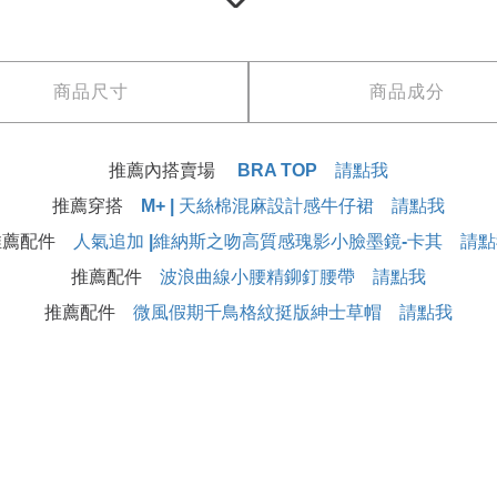
商品尺寸
商品成分
推薦內搭賣場
BRA TOP 請點我
推薦穿搭
M+ | 天絲棉混麻設計感牛仔裙 請點我
推薦配件
人氣追加 |維納斯之吻高質感瑰影小臉墨鏡-卡其 請點
推薦配件
波浪曲線小腰精鉚釘腰帶 請點我
推薦配件
微風假期千鳥格紋挺版紳士草帽 請點我