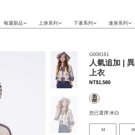
每週新品
上身系列
下著系列
連身系列
G008161
人氣追加 |
上衣
NT$
1,580
您已選擇:
米白
34
3