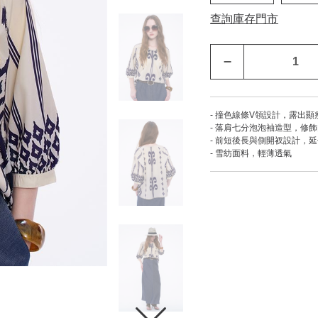
查詢庫存門市
–
- 撞色線條V領設計，露出顯
- 落肩七分泡泡袖造型，修
- 前短後長與側開衩設計，
- 雪紡面料，輕薄透氣