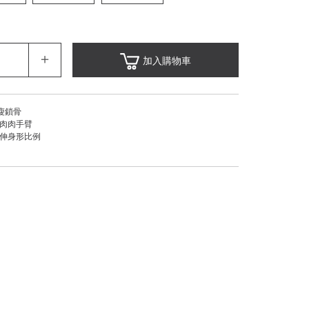
＋
加入購物車
瘦鎖骨
飾肉肉手臂
延伸身形比例