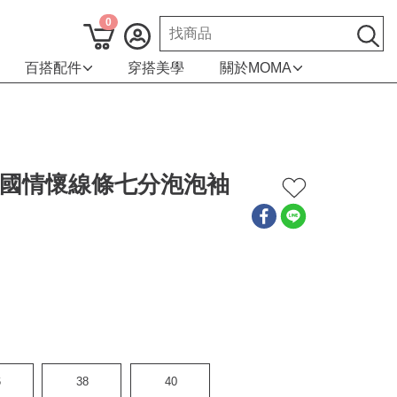
0
百搭配件
穿搭美學
關於MOMA
 異國情懷線條七分泡泡袖
6
38
40