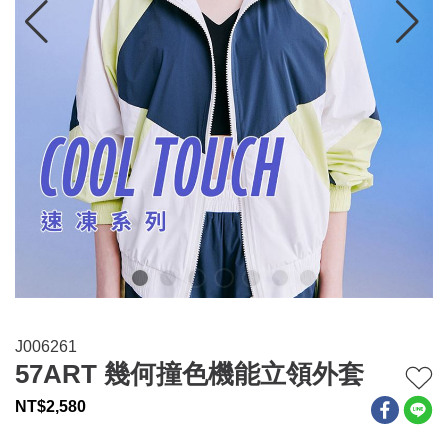
連身系列
百搭配件
穿搭美學
關於MOMA
網站須知與政策
J006261
57ART 幾何撞色機能立領外套
NT$
2,580