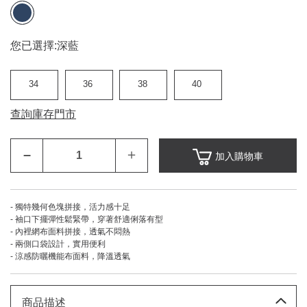
您已選擇:
深藍
34
36
38
40
查詢庫存門市
–
＋
加入購物車
- 獨特幾何色塊拼接，活力感十足
- 袖口下擺彈性鬆緊帶，穿著舒適俐落有型
- 內裡網布面料拼接，透氣不悶熱
- 兩側口袋設計，實用便利
- 涼感防曬機能布面料，降溫透氣
商品描述