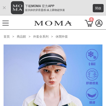
×
下載MOMA 官方APP
開啟
提供妳的穿搭靈感 線上購物超快速
0
首頁
商品館
外套全系列
休閒外套
功能選單
M Plus AW 形象 與時間共存
熱門主題
每週新品
上身系列
下著系列