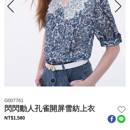
連身系列
百搭配件
穿搭美學
關於MOMA
網站須知與政策
G007761
閃閃動人孔雀開屏雪紡上衣
NT$
1,580