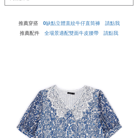
推薦穿搭
0缺點立體直紋牛仔直筒褲 請點我
推薦配件
全場景適配雙面牛皮腰帶 請點我