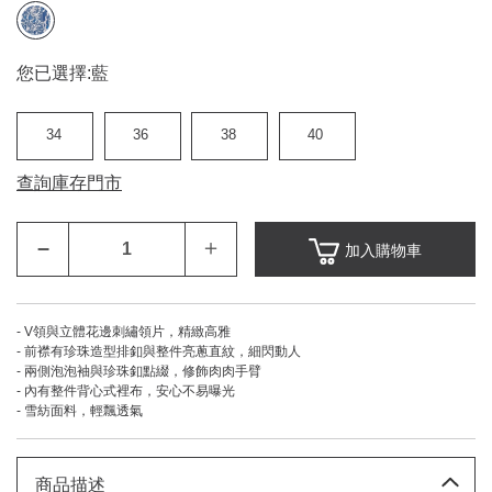
您已選擇:
藍
34
36
38
40
查詢庫存門市
–
＋
加入購物車
- V領與立體花邊刺繡領片，精緻高雅
- 前襟有珍珠造型排釦與整件亮蔥直紋，細閃動人
- 兩側泡泡袖與珍珠釦點綴，修飾肉肉手臂
- 內有整件背心式裡布，安心不易曝光
- 雪紡面料，輕飄透氣
商品描述