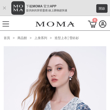
×
下載MOMA 官方APP
開啟
提供妳的穿搭靈感 線上購物超快速
0
首頁
商品館
上身系列
造型上衣│雪紡衫
功能選單
M Plus AW 形象 與時間共存
熱門主題
每週新品
上身系列
下著系列