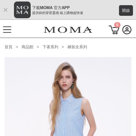
×
下載MOMA 官方APP
開啟
提供妳的穿搭靈感 線上購物超快速
0
首頁
商品館
下著系列
褲裝全系列
功能選單
M Plus AW 形象 與時間共存
熱門主題
每週新品
上身系列
下著系列