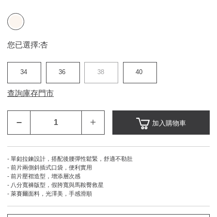
您已選擇:
杏
34
36
38
40
查詢庫存門市
–
＋
加入購物車
- 單釦拉鍊設計，搭配後腰彈性鬆緊，舒適不勒肚
- 前片兩側斜插式口袋，便利實用
- 前片壓褶造型，增添層次感
- 八分寬褲版型，假胯寬與馬鞍臀救星
- 萊賽爾面料，光澤美，手感滑順