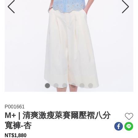
連身系列
百搭配件
穿搭美學
關於MOMA
網站須知與政策
P001661
M+ | 清爽激瘦萊賽爾壓褶八分
寬褲-杏
NT$
1,880