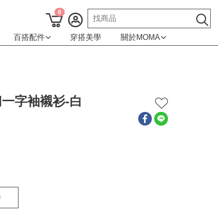
0
百搭配件
穿搭美學
關於MOMA
一字袖襯衫-白
8