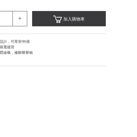
＋
加入購物車
釦設計，可單穿/外搭
飾肩寬後背
手臂線條，修飾掰掰袖