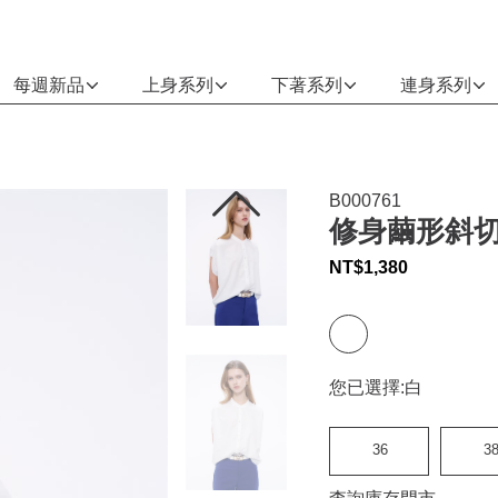
每週新品
上身系列
下著系列
連身系列
B000761
修身繭形斜切
NT$
1,380
您已選擇:
白
36
3