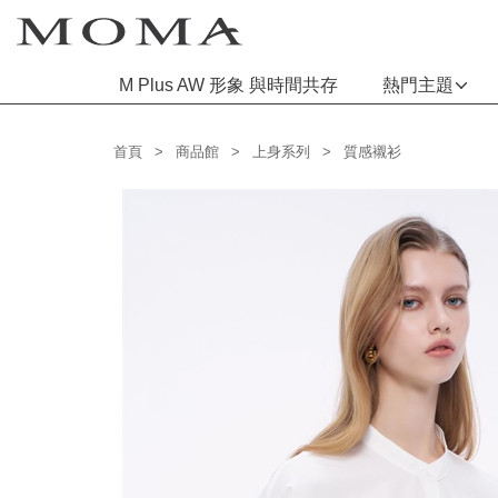
M Plus AW 形象 與時間共存
熱門主題
功能選單
首頁
商品館
上身系列
質感襯衫
M Plus AW 形象 與時間共存
熱門主題
每週新品
上身系列
下著系列
連身系列
百搭配件