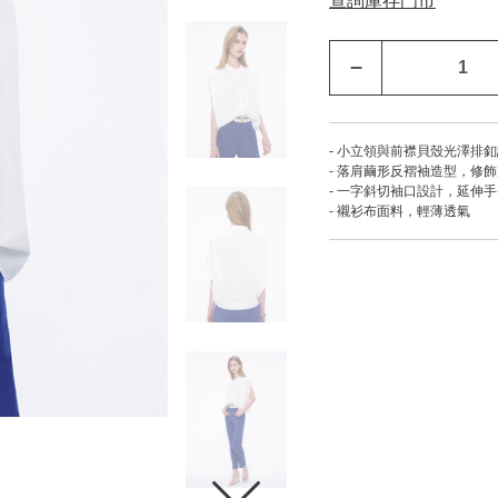
查詢庫存門市
–
- 小立領與前襟貝殼光澤排
- 落肩繭形反褶袖造型，修
- 一字斜切袖口設計，延伸
- 襯衫布面料，輕薄透氣