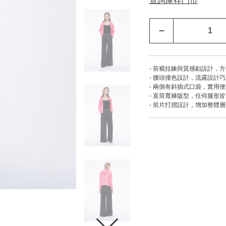
查詢庫存門市
–
- 前襠拉鍊與質感釦設計，
- 腰頭撞色設計，流露設計
- 兩側有斜插式口袋，實用
- 直筒寬褲版型，任何腿形
- 前片打摺設計，增加整體