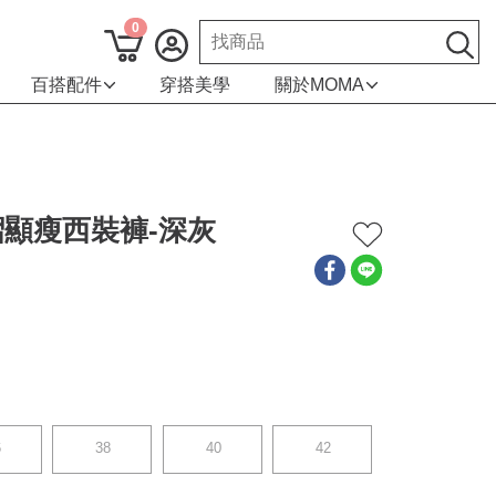
0
百搭配件
穿搭美學
關於MOMA
顯瘦西裝褲-深灰
6
38
40
42