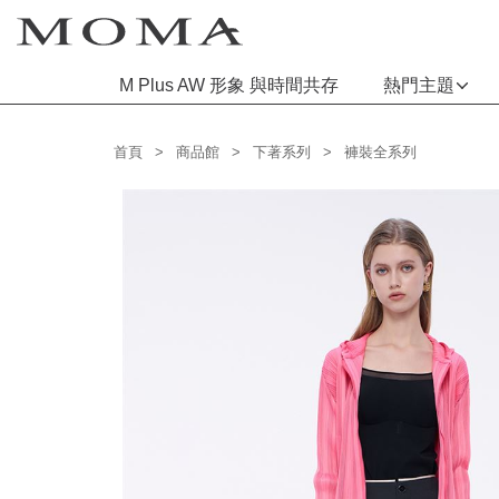
M Plus AW 形象 與時間共存
熱門主題
功能選單
首頁
商品館
下著系列
褲裝全系列
M Plus AW 形象 與時間共存
熱門主題
每週新品
上身系列
下著系列
連身系列
百搭配件