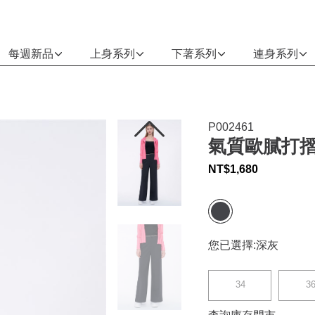
每週新品
上身系列
下著系列
連身系列
P002461
氣質歐膩打摺
NT$
1,680
您已選擇:
深灰
34
3