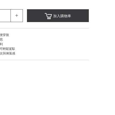
＋
加入購物車
方便穿脫
巧思
便利
皆可輕鬆駕馭
層次與俐落感