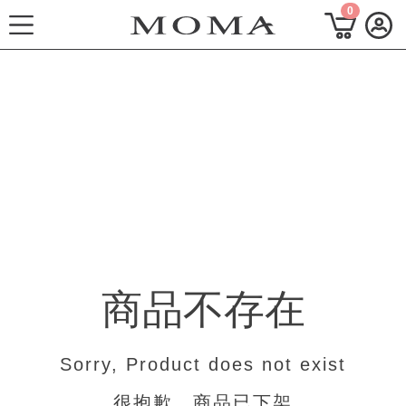
0
功能選單
2026秋季形象 Mode 風格
熱門主題
每週新品
上身系列
商品不存在
下著系列
連身系列
Sorry, Product does not exist
百搭配件
很抱歉，商品已下架