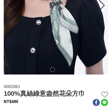
連身系列
百搭配件
穿搭美學
關於MOMA
網站須知與政策
N002861
100%真絲綠意盎然花朵方巾
NT$
490