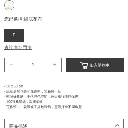
您已選擇:
綠底花布
F
查詢庫存門市
–
＋
加入購物車
- 50 x 50 cm
- 綠意盎然花朵印花造型，文藝感十足
- 輕薄好收納，不佔包包空間，外出旅行隨時保暖
- 100%桑蠶絲，親膚柔軟
- 可作頸巾、髮帶或手提包裝飾，靈活打造不同造型
商品描述