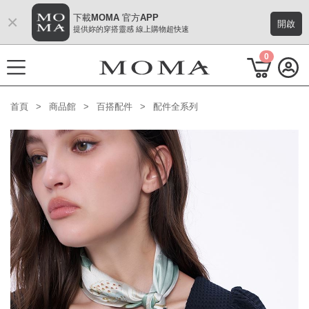
×
下載MOMA 官方APP
開啟
提供妳的穿搭靈感 線上購物超快速
0
首頁
商品館
百搭配件
配件全系列
功能選單
2026秋季形象 Mode 風格
熱門主題
每週新品
上身系列
下著系列