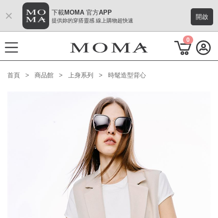
×
下載MOMA 官方APP
開啟
提供妳的穿搭靈感 線上購物超快速
0
首頁
商品館
上身系列
時髦造型背心
功能選單
M Plus AW 形象 與時間共存
熱門主題
每週新品
上身系列
下著系列