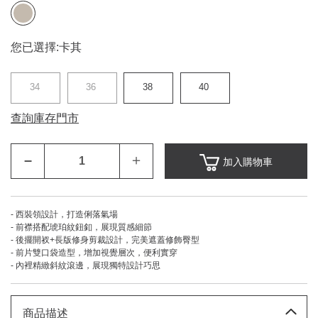
您已選擇:
卡其
34
36
38
40
查詢庫存門市
–
＋
加入購物車
- 西裝領設計，打造俐落氣場
- 前襟搭配琥珀紋鈕釦，展現質感細節
- 後擺開衩+長版修身剪裁設計，完美遮蓋修飾臀型
- 前片雙口袋造型，增加視覺層次，便利實穿
- 內裡精緻斜紋滾邊，展現獨特設計巧思
商品描述