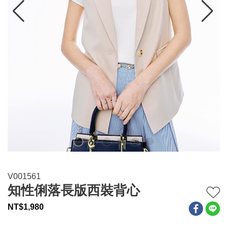
連身系列
百搭配件
穿搭美學
關於MOMA
網站須知與政策
V001561
知性俐落長版西裝背心
NT$
1,980