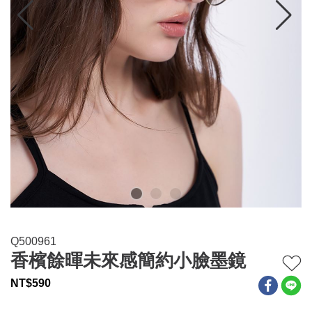
連身系列
百搭配件
穿搭美學
關於MOMA
網站須知與政策
Q500961
香檳餘暉未來感簡約小臉墨鏡
NT$
590