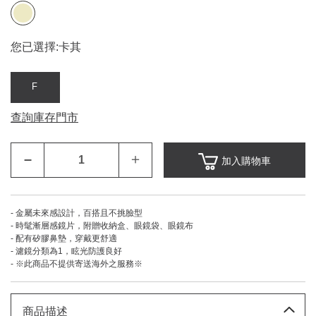
您已選擇:
卡其
F
查詢庫存門市
–
＋
加入購物車
- 金屬未來感設計，百搭且不挑臉型
- 時髦漸層感鏡片，附贈收納盒、眼鏡袋、眼鏡布
- 配有矽膠鼻墊，穿戴更舒適
- 濾鏡分類為1，眩光防護良好
- ※此商品不提供寄送海外之服務※
商品描述