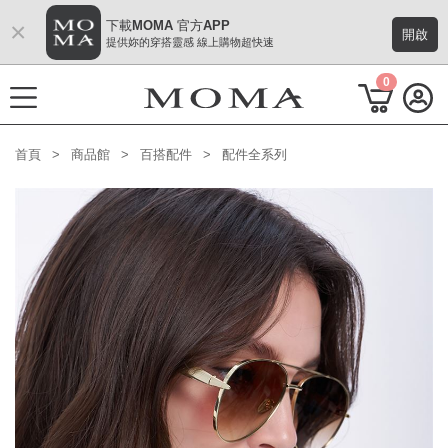
×
下載MOMA 官方APP
開啟
提供妳的穿搭靈感 線上購物超快速
0
首頁
商品館
百搭配件
配件全系列
功能選單
M Plus AW 形象 與時間共存
熱門主題
每週新品
上身系列
下著系列