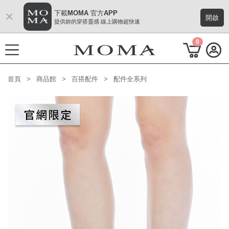
×
下載MOMA 官方APP
開啟
提供妳的穿搭靈感 線上購物超快速
0
首頁
商品館
百搭配件
配件全系列
功能選單
M Plus AW 形象 與時間共存
熱門主題
每週新品
上身系列
下著系列