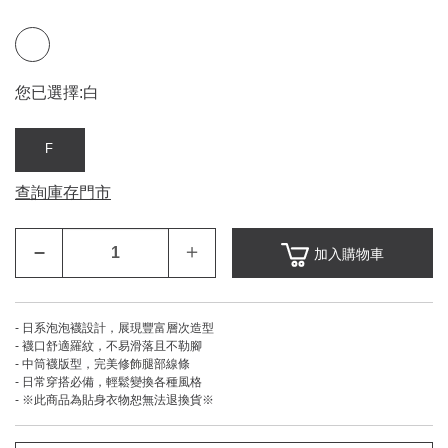
您已選擇:
白
F
查詢庫存門市
–
＋
加入購物車
- 日系泡泡襪設計，展現豐富層次造型
- 襪口舒適羅紋，不易滑落且不勒腳
- 中筒襪版型，完美修飾腿部線條
- 日常穿搭必備，輕鬆變換各種風格
- ※此商品為貼身衣物恕無法退換貨※