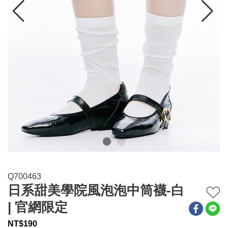
連身系列
百搭配件
穿搭美學
關於MOMA
網站須知與政策
Q700463
日系甜美學院風泡泡中筒襪-白
| 官網限定
NT$
190