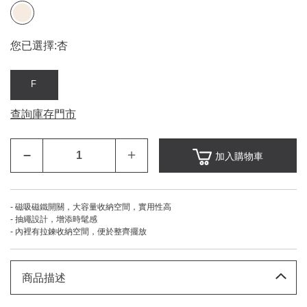
您已選擇:
杏
F
查詢庫存門市
–
＋
加入購物車
- 磁吸磁鐵開關，大容量收納空間，實用性高
- 抽繩設計，增添時髦感
- 內裡有拉鍊收納空間，便於整齊擺放
商品描述