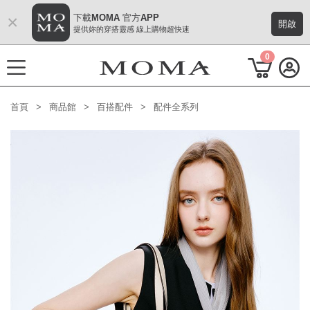
×
下載MOMA 官方APP
開啟
提供妳的穿搭靈感 線上購物超快速
0
首頁
商品館
百搭配件
配件全系列
功能選單
M Plus AW 形象 與時間共存
熱門主題
每週新品
上身系列
下著系列