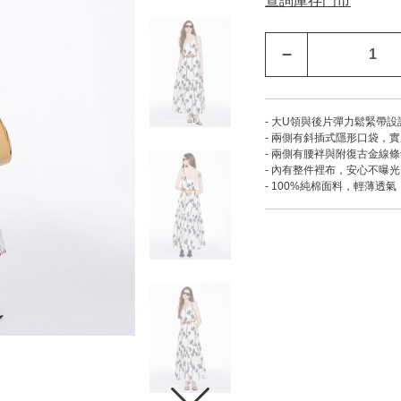
查詢庫存門市
–
- 大U領與後片彈力鬆緊帶
- 兩側有斜插式隱形口袋，
- 兩側有腰袢與附復古金線
- 內有整件裡布，安心不曝光
- 100%純棉面料，輕薄透氣