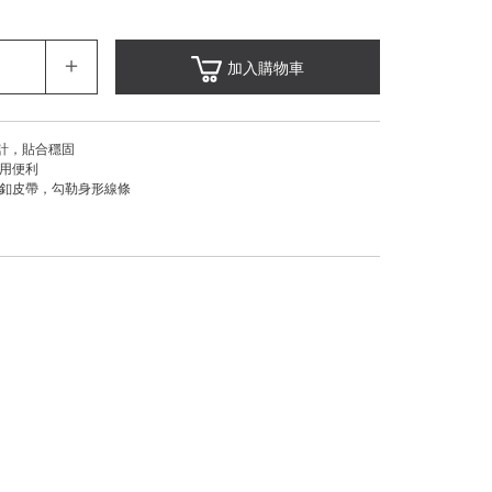
＋
加入購物車
設計，貼合穩固
實用便利
條釦皮帶，勾勒身形線條