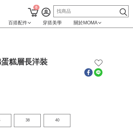
0
百搭配件
穿搭美學
關於MOMA
棉蛋糕層長洋裝
6
38
40