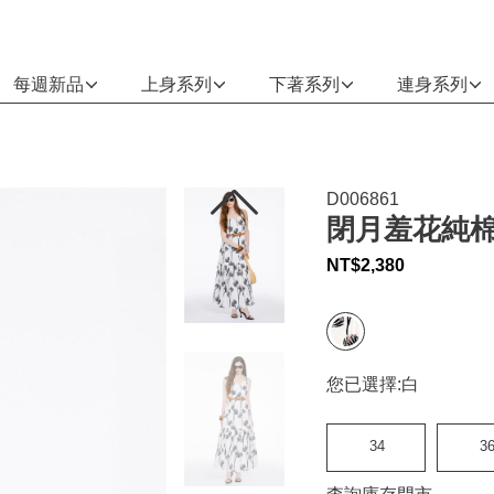
每週新品
上身系列
下著系列
連身系列
D006861
閉月羞花純
NT$
2,380
您已選擇:
白
34
3