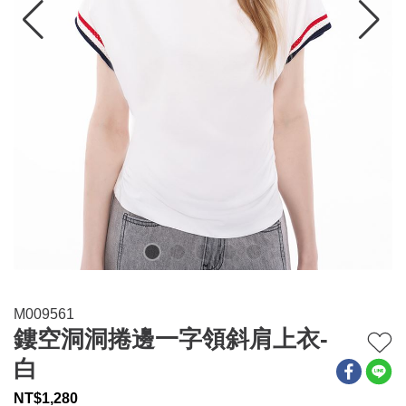
連身系列
百搭配件
穿搭美學
關於MOMA
網站須知與政策
M009561
鏤空洞洞捲邊一字領斜肩上衣-
白
NT$
1,280