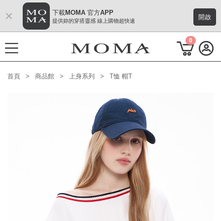
×
下載MOMA 官方APP
開啟
提供妳的穿搭靈感 線上購物超快速
0
首頁
商品館
上身系列
T恤 帽T
功能選單
M Plus AW 形象 與時間共存
熱門主題
每週新品
上身系列
下著系列