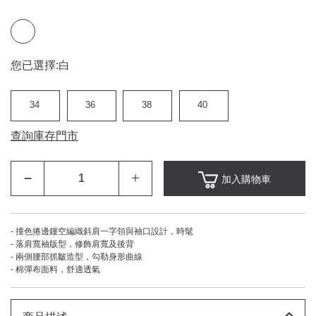
您已選擇:
白
34
36
38
40
查詢庫存門市
–
＋
加入購物車
- 撞色捲邊鏤空編織斜肩一字領與袖口設計，時髦
- 落肩寬袖版型，修飾肩寬及後背
- 兩側腰部抓皺造型，勾勒身形曲線
- 棉彈布面料，舒適透氣