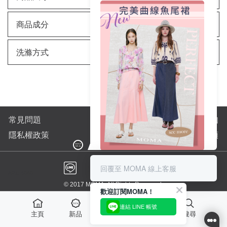
商品成分
洗滌方式
常見問題
購物須知
隱私權政策
全站商品分類
完美曲線輕鬆上手👌
搭配高跟鞋與小提包-氣質名媛風
回覆至 MOMA 線上客服
AP1: 5060
搭配低跟涼鞋與草帽-異國渡假風
© 2017 MOMA. All Rights Reserved.
歡迎訂閱MOMA！
|⚶ GET IT ⚶ |
連結 LINE 帳號
主頁
新品
最愛
活動
搜尋