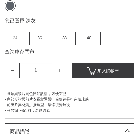
您已選擇:
深灰
34
36
38
40
查詢庫存門市
–
＋
加入購物車
- 圓領與後片同色開釦設計，方便穿脫
- 肩部反褶與前片衣襬鬆緊帶、前短後長打造氣球感
- 前後片異材質拼接造型，增添視覺層次
- 莫代爾+棉面料，舒適透氣
商品描述