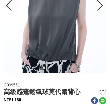
連身系列
百搭配件
穿搭美學
關於MOMA
網站須知與政策
G009561
高級感蓬鬆氣球莫代爾背心
NT$
1,180