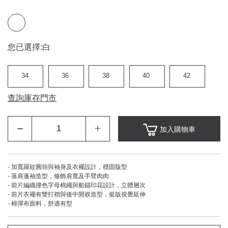
您已選擇:
白
34
36
38
40
42
查詢庫存門市
–
＋
加入購物車
- 加寬羅紋圓領與袖身及衣襬設計，穩固版型
- 落肩蓬袖造型，修飾肩寬及手臂肉肉
- 前片編織撞色字母棉繩與船錨印花設計，立體層次
- 前片衣襬有雙打褶與後中開衩造型，挺版視覺延伸
- 棉彈布面料，舒適有型