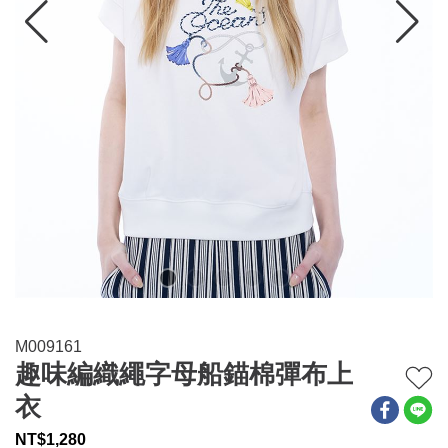
連身系列
百搭配件
穿搭美學
關於MOMA
網站須知與政策
M009161
趣味編織繩字母船錨棉彈布上
衣
NT$
1,280