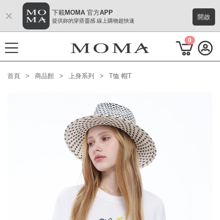
×
下載MOMA 官方APP
開啟
提供妳的穿搭靈感 線上購物超快速
0
首頁
商品館
上身系列
T恤 帽T
功能選單
M Plus AW 形象 與時間共存
熱門主題
每週新品
上身系列
下著系列