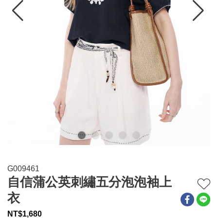
連身系列
百搭配件
穿搭美學
關於MOMA
網站須知與政策
G009461
自信蒲公英刺繡五分泡泡袖上
衣
NT$
1,680