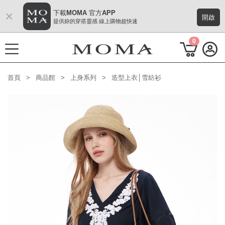
×
下載MOMA 官方APP
開啟
提供妳的穿搭靈感 線上購物超快速
0
首頁
商品館
上身系列
造型上衣│雪紡衫
功能選單
M Plus AW 形象 與時間共存
熱門主題
每週新品
上身系列
下著系列