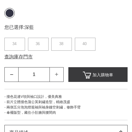
您已選擇:
深藍
34
36
38
40
查詢庫存門市
–
＋
加入購物車
- 撞色花邊V領與袖口設計，優美典雅
- 前片立體撞色蒲公英刺繡造型，精緻茂盛
- 兩側五分泡泡燈籠袖與袖身鏤空刺繡，修飾手臂
- 傘襬版型，藏住小肚腩與腰間肉