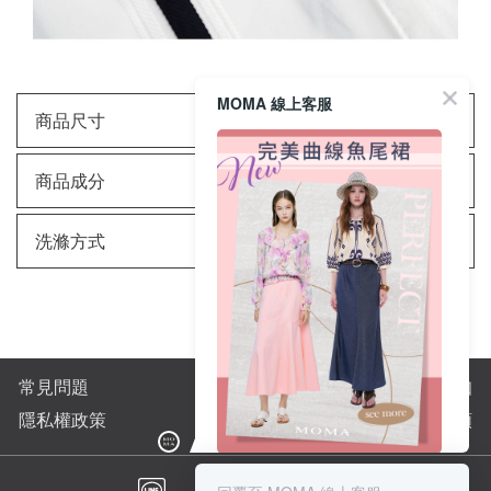
MOMA 線上客服
商品尺寸
商品成分
洗滌方式
常見問題
購物須知
隱私權政策
全站商品分類
完美曲線輕鬆上手👌
搭配高跟鞋與小提包-氣質名媛風