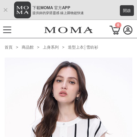
×
下載MOMA 官方APP
開啟
提供妳的穿搭靈感 線上購物超快速
0
首頁
商品館
上身系列
造型上衣│雪紡衫
功能選單
M Plus AW 形象 與時間共存
熱門主題
每週新品
上身系列
下著系列