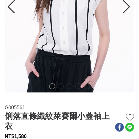
連身系列
百搭配件
穿搭美學
關於MOMA
網站須知與政策
G005561
俐落直條織紋萊賽爾小蓋袖上
衣
NT$
1,580