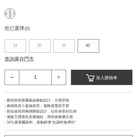
您已選擇:
白
34
36
38
40
查詢庫存門市
–
＋
加入購物車
- 圓領與前襟霧銀線條釦設計，方便穿脫
- 兩側落肩小蓋袖造型，修飾肩寬與手臂
- 前短後長與兩側開衩設計，拉長身形好比例
- 滿版立體撞色直條織紋，增添線條層次感
- 30%萊賽爾面料，透氣輕薄*此面料無彈性*