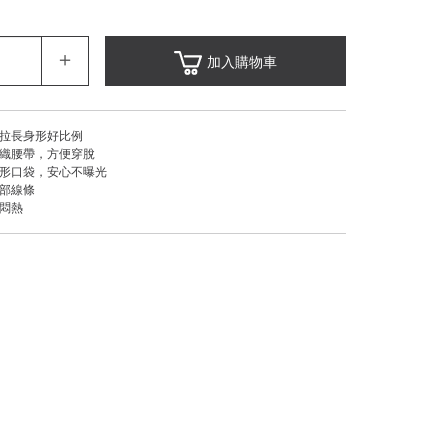
＋
加入購物車
，拉長身形好比例
編織腰帶，方便穿脫
隱形口袋，安心不曝光
腿部線條
不悶熱