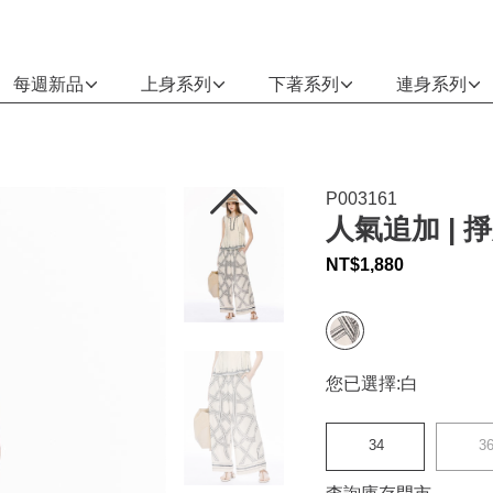
每週新品
上身系列
下著系列
連身系列
P003161
人氣追加 |
NT$
1,880
您已選擇:
白
34
3