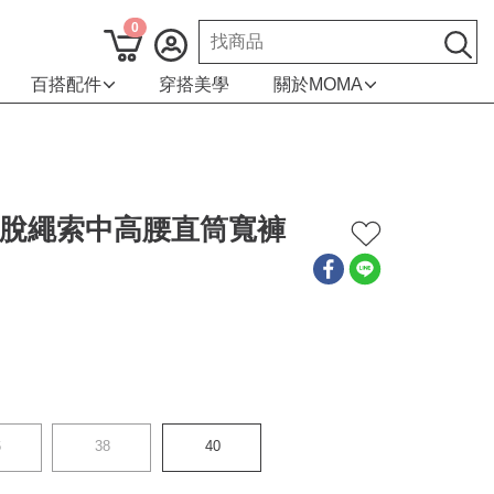
0
百搭配件
穿搭美學
關於MOMA
 掙脫繩索中高腰直筒寬褲
6
38
40