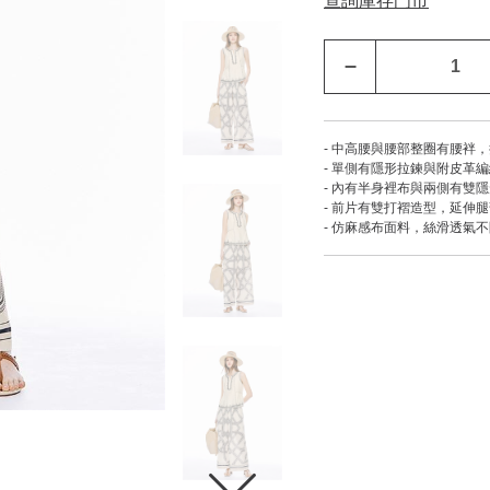
查詢庫存門市
–
- 中高腰與腰部整圈有腰袢
- 單側有隱形拉鍊與附皮革
- 內有半身裡布與兩側有雙
- 前片有雙打褶造型，延伸
- 仿麻感布面料，絲滑透氣