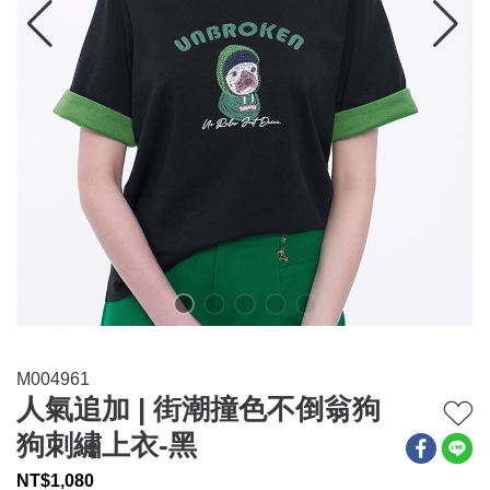
連身系列
百搭配件
穿搭美學
關於MOMA
網站須知與政策
M004961
人氣追加 | 街潮撞色不倒翁狗
狗刺繡上衣-黑
NT$
1,080