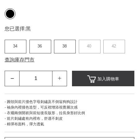
您已選擇:
黑
34
36
38
40
42
查詢庫存門市
–
＋
加入購物車
- 圓領與前片撞色字母刺繡及不倒翁狗狗設計
- 袖身內裡撞色造型，可反褶增添視覺層次感
- 衣襬兩側開衩與前短後長版形，拉長身形好比例
- 前片刺繡處有內裡布，舒適不刺皮
- 棉彈布面料，彈力透氣