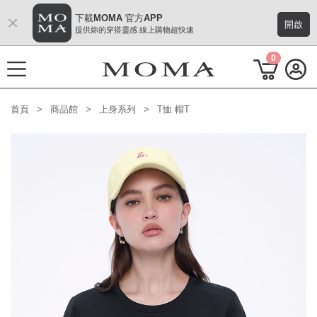
×
下載MOMA 官方APP
開啟
提供妳的穿搭靈感 線上購物超快速
0
首頁
商品館
上身系列
T恤 帽T
功能選單
M Plus AW 形象 與時間共存
熱門主題
每週新品
上身系列
下著系列