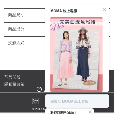
MOMA 線上客服
商品尺寸
商品成分
洗滌方式
常見問題
購物須知
隱私權政策
全站商品分類
完美曲線輕鬆上手👌
搭配高跟鞋與小提包-氣質名媛風
回覆至 MOMA 線上客服
AP2: 3479
搭配低跟涼鞋與草帽-異國渡假風
© 2017 MOMA. All Rights Reserved.
歡迎訂閱MOMA！