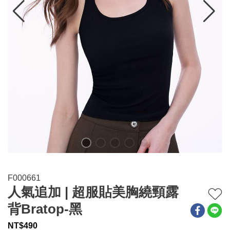
連身系列
百搭配件
穿搭美學
關於MOMA
網站須知與政策
F000661
人氣追加 | 超服貼美胸繞頸露
背Bratop-黑
NT$
490