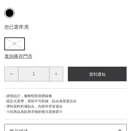
您已選擇:
黑
F
查詢庫存門市
–
＋
貨到通知
- 繞頸設計，修飾頸部肩膀線條
- 固定式肩帶，罩杯不可拆換，貼合身形更自在
- 彈性面料舒適貼合，內搭外穿皆適合
- ※此商品為貼身衣物恕無法退換貨※