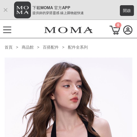
×
下載MOMA 官方APP
開啟
提供妳的穿搭靈感 線上購物超快速
0
首頁
商品館
百搭配件
配件全系列
功能選單
M Plus AW 形象 與時間共存
熱門主題
每週新品
上身系列
下著系列