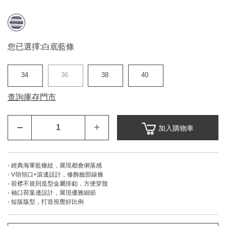
您已選擇:
白底藍條
34
36
38
40
查詢庫存門市
–
＋
加入購物車
- 經典海軍藍條紋，展現都會俐落感
- V領領口+滾邊設計，修飾臉部線條
- 前襟不規則造型金屬排釦，方便穿脫
- 袖口荷葉邊設計，展現優雅細節
- 短版版型，打造視覺好比例