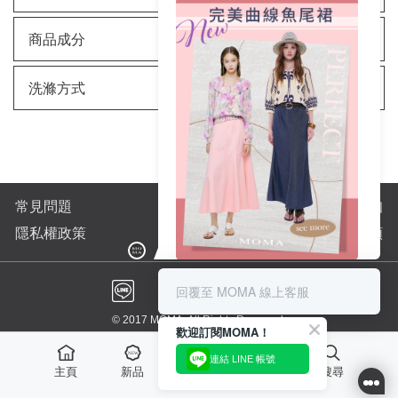
商品成分
洗滌方式
常見問題
購物須知
隱私權政策
全站商品分類
完美曲線輕鬆上手👌
搭配高跟鞋與小提包-氣質名媛風
回覆至 MOMA 線上客服
AP1: 5042
搭配低跟涼鞋與草帽-異國渡假風
© 2017 MOMA. All Rights Reserved.
歡迎訂閱MOMA！
|⚶ GET IT ⚶ |
連結 LINE 帳號
主頁
新品
最愛
活動
搜尋