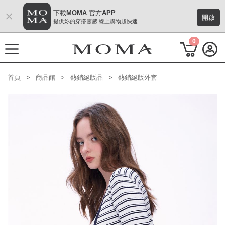
×
下載MOMA 官方APP
開啟
提供妳的穿搭靈感 線上購物超快速
0
首頁
商品館
熱銷絕版品
熱銷絕版外套
功能選單
M Plus AW 形象 與時間共存
熱門主題
每週新品
上身系列
下著系列