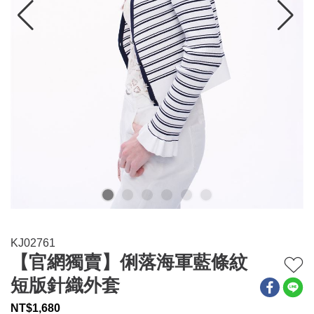
連身系列
百搭配件
穿搭美學
關於MOMA
網站須知與政策
KJ02761
【官網獨賣】俐落海軍藍條紋
短版針織外套
NT$
1,680