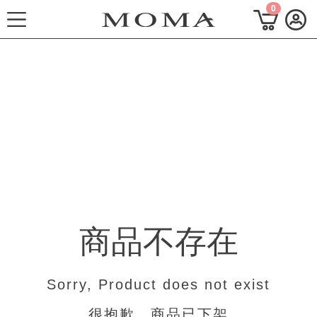
0
功能選單
M Plus AW 形象 與時間共存
熱門主題
每週新品
上身系列
商品不存在
下著系列
連身系列
Sorry, Product does not exist
百搭配件
很抱歉，商品已下架